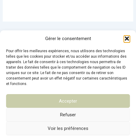
Gérer le consentement
Pour offrir les meilleures expériences, nous utilisons des technologies
telles que les cookies pour stocker et/ou accéder aux informations des
appareils. Le fait de consentir à ces technologies nous permettra de
Conditions Générales de Ventes
traiter des données telles que le comportement de navigation ou les ID
uniques sur ce site. Le fait de ne pas consentir ou de retirer son
Mentions légales
consentement peut avoir un effet négatif sur certaines caractéristiques
Politique de confidentialité
et fonctions.
Contact
Accepter
Refuser
Copyright © 2026 Ancavilo - Fromager Le Mans | Création site
Voir les préférences
woocommerce :
Pointcom - Le Mans